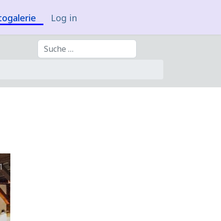
togalerie
Log in
Suchen
1