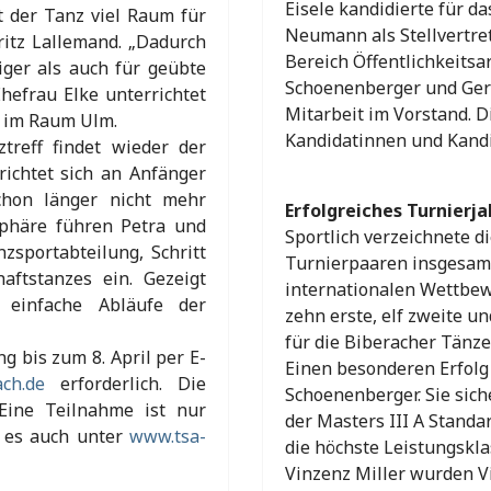
Eisele kandidierte für da
et der Tanz viel Raum für
Neumann als Stellvertre
ritz Lallemand. „Dadurch
Bereich Öffentlichkeitsar
iger als auch für geübte
Schoenenberger und Gerd
hefrau Elke unterrichtet
Mitarbeit im Vorstand. 
e im Raum Ulm.
Kandidatinnen und Kandi
reff findet wieder der
 richtet sich an Anfänger
chon länger nicht mehr
Erfolgreiches Turnierja
sphäre führen Petra und
Sportlich verzeichnete d
zsportabteilung, Schritt
Turnierpaaren insgesamt
haftstanzes ein. Gezeigt
internationalen Wettbew
 einfache Abläufe der
zehn erste, elf zweite un
für die Biberacher Tänze
 bis zum 8. April per E-
Einen besonderen Erfolg 
ch.de
erforderlich. Die
Schoenenberger. Sie sich
 Eine Teilnahme ist nur
der Masters III A Standa
t es auch unter
www.tsa-
die höchste Leistungskla
Vinzenz Miller wurden Vi