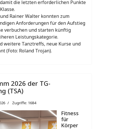
damit die letzten erforderlichen Punkte
-Klasse.
 und Rainer Walter konnten zum
ndigen Anforderungen für den Aufstieg
sse verbuchen und starten künftig
öheren Leistungskategorie.
nd weitere Tanztreffs, neue Kurse und
t (Foto: Roland Trojan).
mm 2026 der TG-
ng (TSA)
2026
Zugriffe: 1684
Fitness
für
Körper