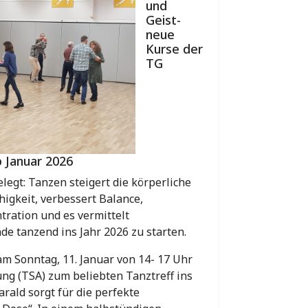
und
Geist-
neue
Kurse der
TG
b Januar 2026
elegt: Tanzen steigert die körperliche
higkeit, verbessert Balance,
ration und es vermittelt
e tanzend ins Jahr 2026 zu starten.
am Sonntag, 11. Januar von 14- 17 Uhr
ung (TSA) zum beliebten Tanztreff ins
rald sorgt für die perfekte