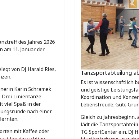
nztreff des Jahres 2026
n am 11. Januar der
legt von DJ Harald Ries,
Tanzsportabteilung a
nzen.
Es ist wissenschaftlich b
nerin Karin Schramek
und geistige Leistungsfä
. Drei Linientänze
Koordination und Konzent
t viel Spaß in der
Lebensfreude. Gute Gründ
lungsrunde nach einer
Gleich zu Jahresbeginn, 
elernten.
lädt die Tanzsportabteil
rten mit Kaffee oder
TG SportCenter ein. DJ Ha
achten die richtige