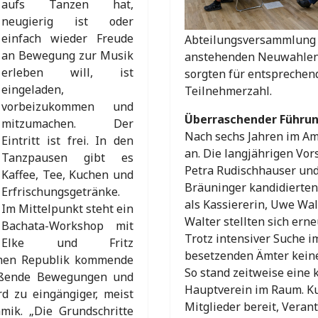
aufs Tanzen hat,
neugierig ist oder
einfach wieder Freude
Abteilungsversammlung d
an Bewegung zur Musik
anstehenden Neuwahlen 
erleben will, ist
sorgten für entspreche
eingeladen,
Teilnehmerzahl.
vorbeizukommen und
Überraschender Führu
mitzumachen. Der
Nach sechs Jahren im Amt
Eintritt ist frei. In den
an. Die langjährigen Vor
Tanzpausen gibt es
Petra Rudischhauser und
Kaffee, Tee, Kuchen und
Bräuninger kandidierten
Erfrischungsgetränke.
als Kassiererin, Uwe Wa
Im Mittelpunkt steht ein
Walter stellten sich erne
Bachata-Workshop mit
Trotz intensiver Suche i
Elke und Fritz
besetzenden Ämter kein
chen Republik kommende
So stand zeitweise eine
ließende Bewegungen und
Hauptverein im Raum. Kur
d zu eingängiger, meist
Mitglieder bereit, Vera
mik. „Die Grundschritte