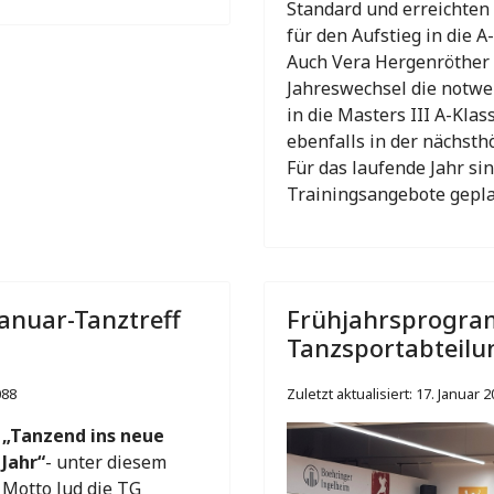
Standard und erreichten 
für den Aufstieg in die A
Auch Vera Hergenröther
Jahreswechsel die notwe
in die Masters III A-Kla
ebenfalls in der nächsth
Für das laufende Jahr si
Trainingsangebote geplan
anuar-Tanztreff
Frühjahrsprogra
Tanzsportabteilu
088
Zuletzt aktualisiert: 17. Januar 
„Tanzend ins neue
Jahr“
- unter diesem
Motto lud die TG