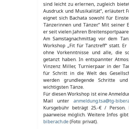
sind leicht zu erlernen, zugleich biet
Ausdruck und Musikalität“, erläutert F
eignet sich Bachata sowohl für Einste
Tänzerinnen und Tänzer.“ Mit seiner E
er seit vielen Jahren Breitensportpaar
Am Samstagnachmittag vor dem Tanzt
Workshop „Fit für Tanztreff“ statt. Er
ohne Vorkenntnisse und alle, die s
getanzt haben. In entspannter Atmo
Vinzenz Miller, Turnierpaar in der Tan
für Schritt in die Welt des Gesellsc
werden grundlegende Schritte und
wichtigsten Tänze.
Für diesen Workshop ist eine Anmeldung
Mail unter
anmeldung.tsa@tg-bibera
Kursgebühr beträgt 25.-€ / Person.
paarweise möglich. Weitere Infos gib
biberach.de
(Foto: privat).