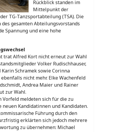
Rückblick standen im
Mittelpunkt der
er TG-Tanzsportabteilung (TSA). Die
des gesamten Abteilungsvorstands
nde Spannung und eine hohe
ngswechsel
 trat Alfred Kort nicht erneut zur Wahl
standsmitglieder Volker Rudischhauser,
 Karin Schramek sowie Corinna
 ebenfalls nicht mehr. Elke Wachenfeld
ldschmidt, Andrea Maier und Rainer
ut zur Wahl.
m Vorfeld meldeten sich für die zu
e neuen Kandidatinnen und Kandidaten.
 kommissarische Führung durch den
zfristig erklärten sich jedoch mehrere
ntwortung zu übernehmen: Michael