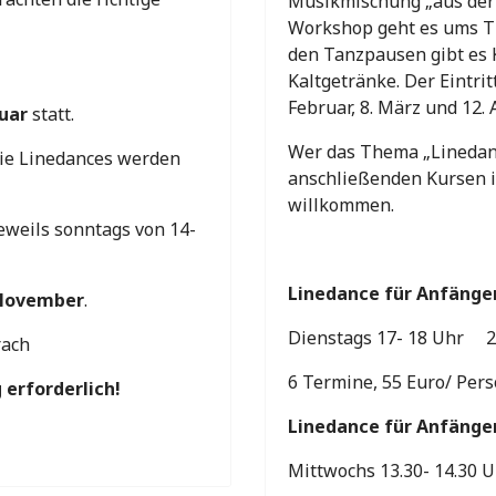
Musikmischung „aus der 
Workshop geht es ums Th
den Tanzpausen gibt es 
Kaltgetränke. Der Eintritt
Februar, 8. März und 12. 
ruar
statt.
Wer das Thema „Linedance
die Linedances werden
anschließenden Kursen i
willkommen.
eweils sonntags von 14-
Linedance für Anfänge
. November
.
Dienstags 17- 18 Uhr 20.
rach
6 Termine, 55 Euro/ Pe
 erforderlich!
Linedance für Anfänge
Mittwochs 13.30- 14.30 U