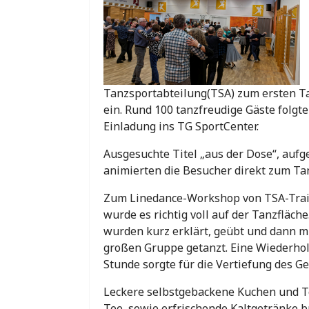
Tanzsportabteilung(TSA) zum ersten Ta
ein. Rund 100 tanzfreudige Gäste folgte
Einladung ins TG SportCenter.
Ausgesuchte Titel „aus der Dose“, aufge
animierten die Besucher direkt zum Ta
Zum Linedance-Workshop von TSA-Trai
wurde es richtig voll auf der Tanzfläche
wurden kurz erklärt, geübt und dann mi
großen Gruppe getanzt. Eine Wiederho
Stunde sorgte für die Vertiefung des G
Leckere selbstgebackene Kuchen und To
Tee, sowie erfrischende Kaltgetränke br