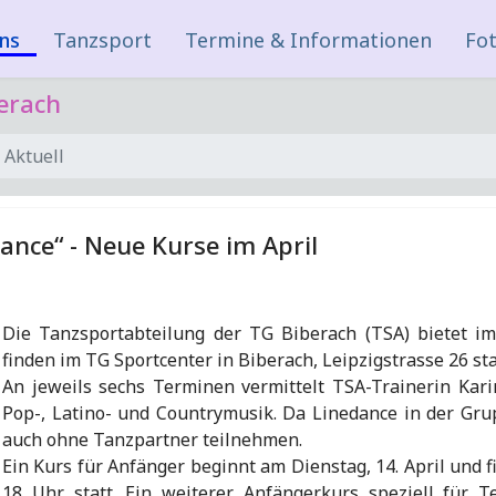
ns
Tanzsport
Termine & Informationen
Fot
erach
Aktuell
ance“ - Neue Kurse im April
Die Tanzsportabteilung der TG Biberach (TSA) bietet im
finden im TG Sportcenter in Biberach, Leipzigstrasse 26 sta
An jeweils sechs Terminen vermittelt TSA-Trainerin Kar
Pop-, Latino- und Countrymusik. Da Linedance in der Gru
auch ohne Tanzpartner teilnehmen.
Ein Kurs für Anfänger beginnt am Dienstag, 14. April und f
18 Uhr statt. Ein weiterer Anfängerkurs speziell für 