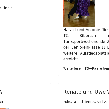
m Finale
Harald und Antonie Ries
TG Biberach hab
Tanzsportwochenende 2
der Seniorenklasse II 
weitere Aufstiegsplat
erreicht.
Weiterlesen: TSA-Paare be
A
Renate und Uwe W
04
Zuletzt aktualisiert: 09. April 20