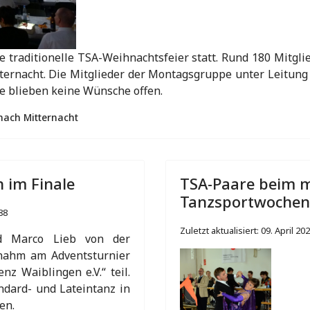
e traditionelle TSA-Weihnachtsfeier statt. Rund 180 Mitgl
tternacht. Die Mitglieder der Montagsgruppe unter Leitu
nde blieben keine Wünsche offen.
nach Mitternacht
n im Finale
TSA-Paare beim m
Tanzsportwoche
88
Zuletzt aktualisiert: 09. April 20
d Marco Lieb von der
 nahm am Adventsturnier
nz Waiblingen e.V.“ teil.
dard- und Lateintanz in
en.