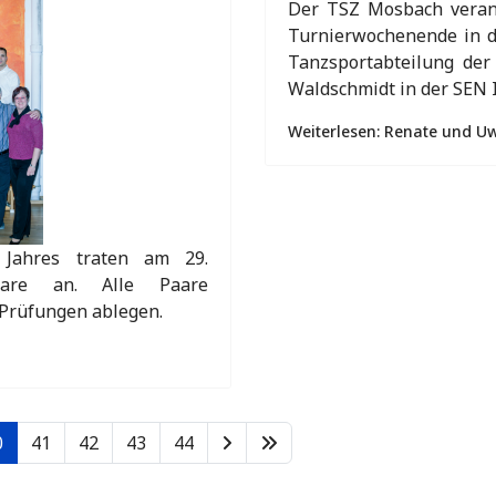
Der TSZ Mosbach verans
Turnierwochenende in de
Tanzsportabteilung de
Waldschmidt in der SEN I
Weiterlesen: Renate und U
Jahres traten am 29.
are an. Alle Paare
 Prüfungen ablegen.
0
41
42
43
44